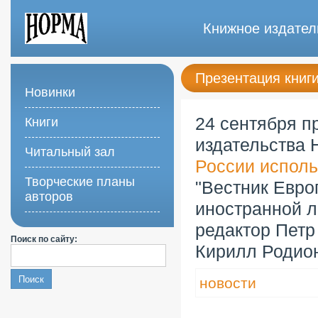
Книжное издател
Презентация книг
Новинки
24 сентября п
Книги
издательства 
Читальный зал
России испол
Творческие планы
"Вестник Евро
авторов
иностранной л
редактор Петр
Поиск по сайту:
Кирилл Родион
новости