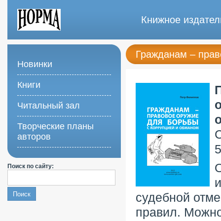
Книжное издател
Гражданам – прав
Новинки
Книги
Читальный зал
Творческие планы
С
авторов
5
Поиск по сайту:
и
судебной отме
правил. Можно